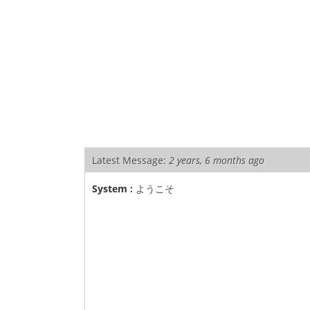
Latest Message:
2 years, 6 months ago
System
:
ようこそ