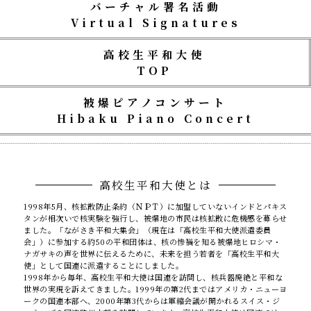
バーチャル署名活動
Virtual Signatures
高校生平和大使
TOP
被爆ピアノコンサート
Hibaku Piano Concert
高校生平和大使とは
1998年5月、核拡散防止条約（ＮＰＴ）に加盟していないインドとパキス
タンが相次いで核実験を強行し、被爆地の市民は核拡散に危機感を募らせ
ました。「ながさき平和大集会」（現在は「高校生平和大使派遣委員
会」）に参加する約50の平和団体は、核の惨禍を知る被爆地ヒロシマ・
ナガサキの声を世界に伝えるために、未来を担う若者を「高校生平和大
使」として国連に派遣することにしました。
1998年から毎年、高校生平和大使は国連を訪問し、核兵器廃絶と平和な
世界の実現を訴えてきました。1999年の第2代まではアメリカ・ニューヨ
ークの国連本部へ、2000年第3代からは軍縮会議が開かれるスイス・ジ