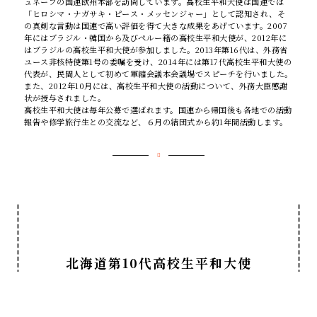
ュネーブの国連欧州本部を訪問しています。高校生平和大使は国連では
「ヒロシマ・ナガサキ・ピース・メッセンジャー」として認知され、そ
の真剣な言動は国連で高い評価を得て大きな成果をあげています。2007
年にはブラジル・韓国から及びペルー籍の高校生平和大使が、2012年に
はブラジルの高校生平和大使が参加しました。2013年第16代は、外務省
ユース非核特使第1号の委嘱を受け、2014年には第17代高校生平和大使の
代表が、民間人として初めて軍縮会議本会議場でスピーチを行いました。
また、2012年10月には、高校生平和大使の活動について、外務大臣感謝
状が授与されました。
高校生平和大使は毎年公募で選ばれます。国連から帰国後も各地での活動
報告や修学旅行生との交流など、６月の結団式から約1年間活動します。
北海道第10代高校生平和大使
猪俣 愛紗美