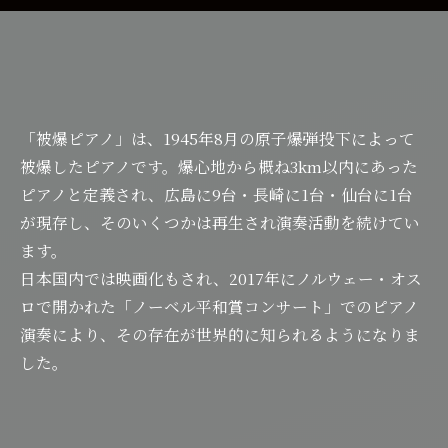
「被爆ピアノ」は、1945年8月の原子爆弾投下によって
被爆したピアノです。爆心地から概ね3km以内にあった
ピアノと定義され、広島に9台・長崎に1台・仙台に1台
が現存し、そのいくつかは再生され演奏活動を続けてい
ます。
日本国内では映画化もされ、2017年にノルウェー・オス
ロで開かれた「ノーベル平和賞コンサート」でのピアノ
演奏により、その存在が世界的に知られるようになりま
した。