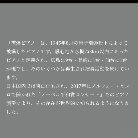
「被爆ピアノ」は、1945年8月の原子爆弾投下によって
被爆したピアノです。爆心地から概ね3km以内にあった
ピアノと定義され、広島に9台・長崎に1台・仙台に1台
が現存し、そのいくつかは再生され演奏活動を続けてい
ます。
日本国内では映画化もされ、2017年にノルウェー・オス
ロで開かれた「ノーベル平和賞コンサート」でのピアノ
演奏により、その存在が世界的に知られるようになりま
した。